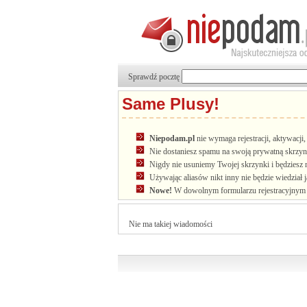
Sprawdź pocztę
Same Plusy!
Niepodam.pl
nie wymaga rejestracji, aktywacj
Nie dostaniesz spamu na swoją prywatną skrzyn
Nigdy nie usuniemy Twojej skrzynki i będziesz 
Używając aliasów nikt inny nie będzie wiedział 
Nowe!
W dowolnym formularzu rejestracyjnym u
Nie ma takiej wiadomości