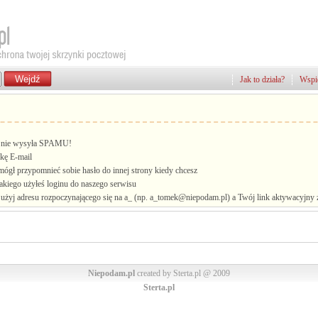
Jak to działa?
Wspie
i, nie wysyła SPAMU!
kę E-mail
mógł przypomnieć sobie hasło do innej strony kiedy chcesz
jakiego użyłeś loginu do naszego serwisu
żyj adresu rozpoczynającego się na a_ (np. a_tomek@niepodam.pl) a Twój link aktywacyjny zo
Niepodam.pl
created by Sterta.pl @ 2009
Sterta.pl