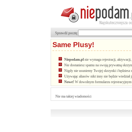
Sprawdź pocztę
Same Plusy!
Niepodam.pl
nie wymaga rejestracji, aktywacj
Nie dostaniesz spamu na swoją prywatną skrzyn
Nigdy nie usuniemy Twojej skrzynki i będziesz 
Używając aliasów nikt inny nie będzie wiedział 
Nowe!
W dowolnym formularzu rejestracyjnym u
Nie ma takiej wiadomości