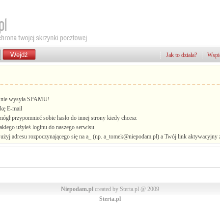
Jak to działa?
Wspie
i, nie wysyła SPAMU!
kę E-mail
mógł przypomnieć sobie hasło do innej strony kiedy chcesz
jakiego użyłeś loginu do naszego serwisu
żyj adresu rozpoczynającego się na a_ (np. a_tomek@niepodam.pl) a Twój link aktywacyjny zo
Niepodam.pl
created by Sterta.pl @ 2009
Sterta.pl