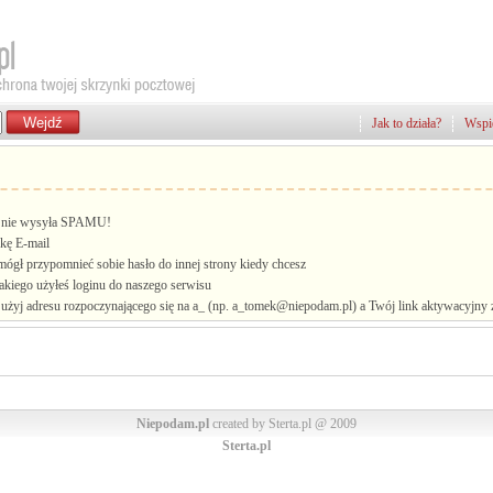
Jak to działa?
Wspie
i, nie wysyła SPAMU!
kę E-mail
mógł przypomnieć sobie hasło do innej strony kiedy chcesz
jakiego użyłeś loginu do naszego serwisu
żyj adresu rozpoczynającego się na a_ (np. a_tomek@niepodam.pl) a Twój link aktywacyjny zo
Niepodam.pl
created by Sterta.pl @ 2009
Sterta.pl