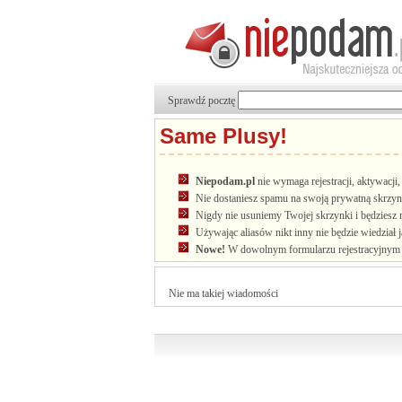
Sprawdź pocztę
Same Plusy!
Niepodam.pl
nie wymaga rejestracji, aktywacj
Nie dostaniesz spamu na swoją prywatną skrzyn
Nigdy nie usuniemy Twojej skrzynki i będziesz 
Używając aliasów nikt inny nie będzie wiedział 
Nowe!
W dowolnym formularzu rejestracyjnym u
Nie ma takiej wiadomości