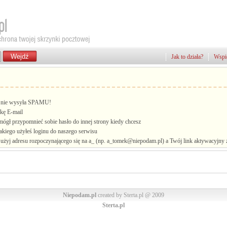
Jak to działa?
Wspie
i, nie wysyła SPAMU!
kę E-mail
mógł przypomnieć sobie hasło do innej strony kiedy chcesz
jakiego użyłeś loginu do naszego serwisu
żyj adresu rozpoczynającego się na a_ (np. a_tomek@niepodam.pl) a Twój link aktywacyjny zo
Niepodam.pl
created by Sterta.pl @ 2009
Sterta.pl