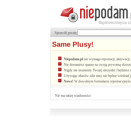
Sprawdź pocztę
Same Plusy!
Niepodam.pl
nie wymaga rejestracji, aktywacj
Nie dostaniesz spamu na swoją prywatną skrzyn
Nigdy nie usuniemy Twojej skrzynki i będziesz 
Używając aliasów nikt inny nie będzie wiedział 
Nowe!
W dowolnym formularzu rejestracyjnym u
Nie ma takiej wiadomości