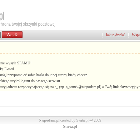
Jak to działa?
Wspie
i, nie wysyła SPAMU!
kę E-mail
mógł przypomnieć sobie hasło do innej strony kiedy chcesz
jakiego użyłeś loginu do naszego serwisu
żyj adresu rozpoczynającego się na a_ (np. a_tomek@niepodam.pl) a Twój link aktywacyjny zo
Niepodam.pl
created by Sterta.pl @ 2009
Sterta.pl