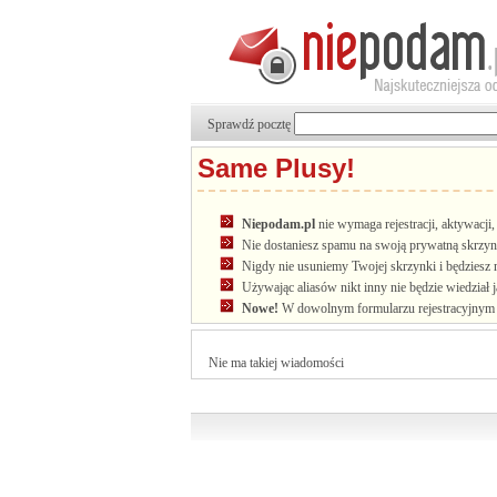
Sprawdź pocztę
Same Plusy!
Niepodam.pl
nie wymaga rejestracji, aktywacj
Nie dostaniesz spamu na swoją prywatną skrzyn
Nigdy nie usuniemy Twojej skrzynki i będziesz 
Używając aliasów nikt inny nie będzie wiedział 
Nowe!
W dowolnym formularzu rejestracyjnym u
Nie ma takiej wiadomości