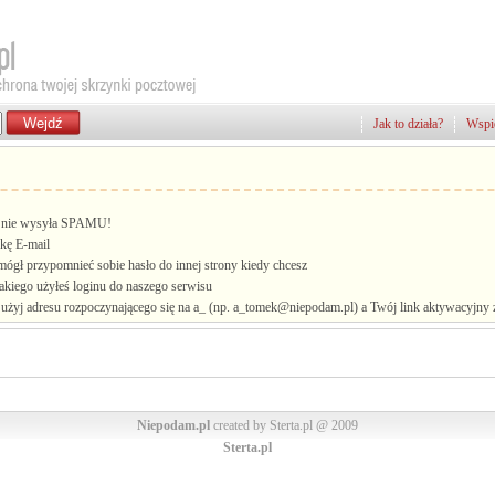
Jak to działa?
Wspie
i, nie wysyła SPAMU!
kę E-mail
mógł przypomnieć sobie hasło do innej strony kiedy chcesz
jakiego użyłeś loginu do naszego serwisu
żyj adresu rozpoczynającego się na a_ (np. a_tomek@niepodam.pl) a Twój link aktywacyjny zo
Niepodam.pl
created by Sterta.pl @ 2009
Sterta.pl