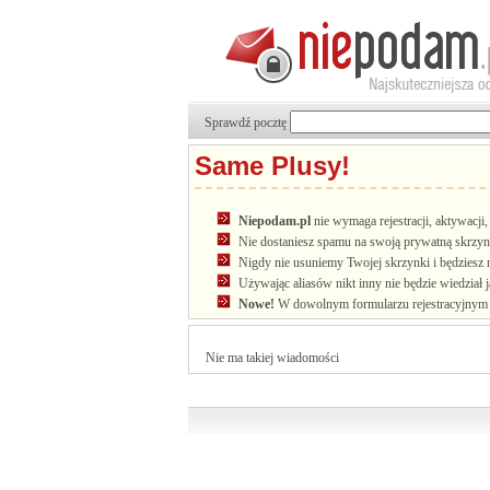
Sprawdź pocztę
Same Plusy!
Niepodam.pl
nie wymaga rejestracji, aktywacj
Nie dostaniesz spamu na swoją prywatną skrzyn
Nigdy nie usuniemy Twojej skrzynki i będziesz 
Używając aliasów nikt inny nie będzie wiedział 
Nowe!
W dowolnym formularzu rejestracyjnym u
Nie ma takiej wiadomości