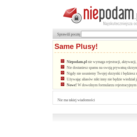
Sprawdź pocztę
Same Plusy!
Niepodam.pl
nie wymaga rejestracji, aktywacj
Nie dostaniesz spamu na swoją prywatną skrzyn
Nigdy nie usuniemy Twojej skrzynki i będziesz 
Używając aliasów nikt inny nie będzie wiedział 
Nowe!
W dowolnym formularzu rejestracyjnym u
Nie ma takiej wiadomości