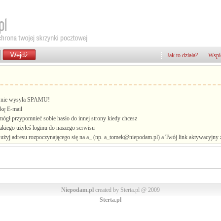
Jak to działa?
Wspie
i, nie wysyła SPAMU!
kę E-mail
mógł przypomnieć sobie hasło do innej strony kiedy chcesz
jakiego użyłeś loginu do naszego serwisu
żyj adresu rozpoczynającego się na a_ (np. a_tomek@niepodam.pl) a Twój link aktywacyjny zo
Niepodam.pl
created by Sterta.pl @ 2009
Sterta.pl