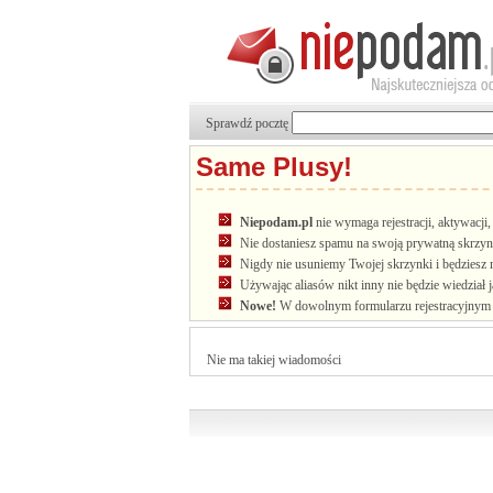
Sprawdź pocztę
Same Plusy!
Niepodam.pl
nie wymaga rejestracji, aktywacj
Nie dostaniesz spamu na swoją prywatną skrzyn
Nigdy nie usuniemy Twojej skrzynki i będziesz 
Używając aliasów nikt inny nie będzie wiedział 
Nowe!
W dowolnym formularzu rejestracyjnym u
Nie ma takiej wiadomości