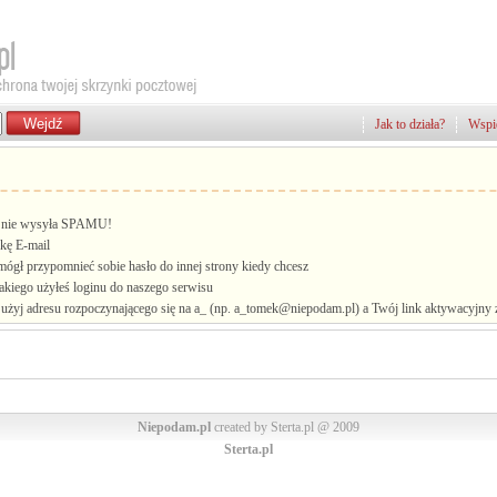
Jak to działa?
Wspie
i, nie wysyła SPAMU!
kę E-mail
mógł przypomnieć sobie hasło do innej strony kiedy chcesz
jakiego użyłeś loginu do naszego serwisu
żyj adresu rozpoczynającego się na a_ (np. a_tomek@niepodam.pl) a Twój link aktywacyjny zo
Niepodam.pl
created by Sterta.pl @ 2009
Sterta.pl