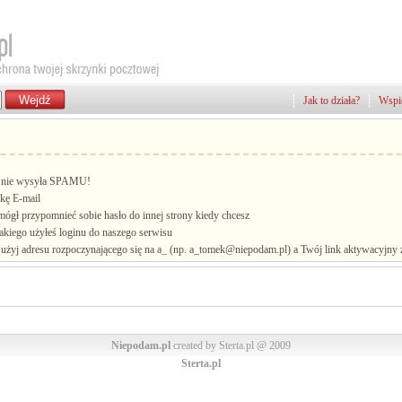
Jak to działa?
Wspie
i, nie wysyła SPAMU!
kę E-mail
mógł przypomnieć sobie hasło do innej strony kiedy chcesz
jakiego użyłeś loginu do naszego serwisu
żyj adresu rozpoczynającego się na a_ (np. a_tomek@niepodam.pl) a Twój link aktywacyjny zo
Niepodam.pl
created by Sterta.pl @ 2009
Sterta.pl