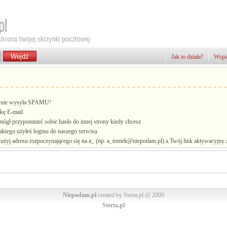
Jak to działa?
Wspie
i, nie wysyła SPAMU!
kę E-mail
mógł przypomnieć sobie hasło do innej strony kiedy chcesz
jakiego użyłeś loginu do naszego serwisu
żyj adresu rozpoczynającego się na a_ (np. a_tomek@niepodam.pl) a Twój link aktywacyjny zo
Niepodam.pl
created by Sterta.pl @ 2009
Sterta.pl