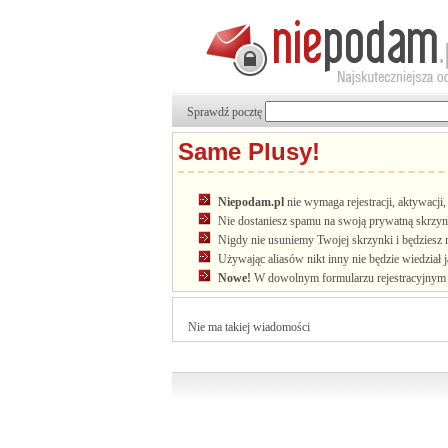
Sprawdź pocztę
Same Plusy!
Niepodam.pl
nie wymaga rejestracji, aktywacj
Nie dostaniesz spamu na swoją prywatną skrzyn
Nigdy nie usuniemy Twojej skrzynki i będziesz 
Używając aliasów nikt inny nie będzie wiedział 
Nowe!
W dowolnym formularzu rejestracyjnym u
Nie ma takiej wiadomości