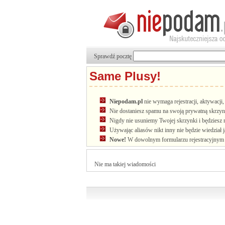
Sprawdź pocztę
Same Plusy!
Niepodam.pl
nie wymaga rejestracji, aktywacj
Nie dostaniesz spamu na swoją prywatną skrzyn
Nigdy nie usuniemy Twojej skrzynki i będziesz 
Używając aliasów nikt inny nie będzie wiedział 
Nowe!
W dowolnym formularzu rejestracyjnym u
Nie ma takiej wiadomości