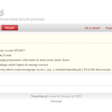
Jak to działa?
Wspie
i, nie wysyła SPAMU!
kę E-mail
mógł przypomnieć sobie hasło do innej strony kiedy chcesz
jakiego użyłeś loginu do naszego serwisu
żyj adresu rozpoczynającego się na a_ (np. a_tomek@niepodam.pl) a Twój link aktywacyjny zo
Niepodam.pl
created by Sterta.pl @ 2009
Sterta.pl