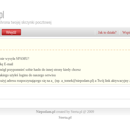
Jak to działa?
Wspie
i, nie wysyła SPAMU!
kę E-mail
mógł przypomnieć sobie hasło do innej strony kiedy chcesz
jakiego użyłeś loginu do naszego serwisu
żyj adresu rozpoczynającego się na a_ (np. a_tomek@niepodam.pl) a Twój link aktywacyjny zo
Niepodam.pl
created by Sterta.pl @ 2009
Sterta.pl