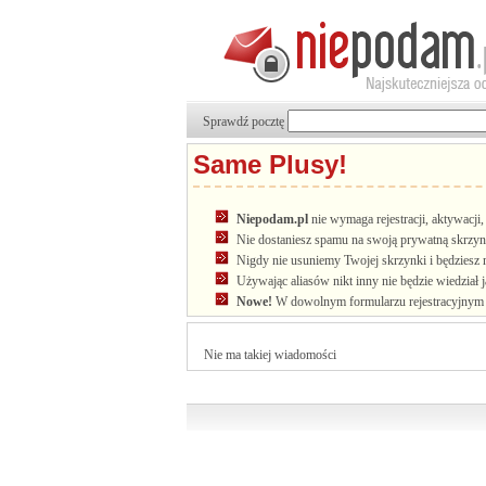
Sprawdź pocztę
Same Plusy!
Niepodam.pl
nie wymaga rejestracji, aktywacj
Nie dostaniesz spamu na swoją prywatną skrzyn
Nigdy nie usuniemy Twojej skrzynki i będziesz 
Używając aliasów nikt inny nie będzie wiedział 
Nowe!
W dowolnym formularzu rejestracyjnym u
Nie ma takiej wiadomości