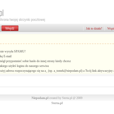
Jak to działa?
Wspie
i, nie wysyła SPAMU!
kę E-mail
mógł przypomnieć sobie hasło do innej strony kiedy chcesz
jakiego użyłeś loginu do naszego serwisu
żyj adresu rozpoczynającego się na a_ (np. a_tomek@niepodam.pl) a Twój link aktywacyjny zo
Niepodam.pl
created by Sterta.pl @ 2009
Sterta.pl