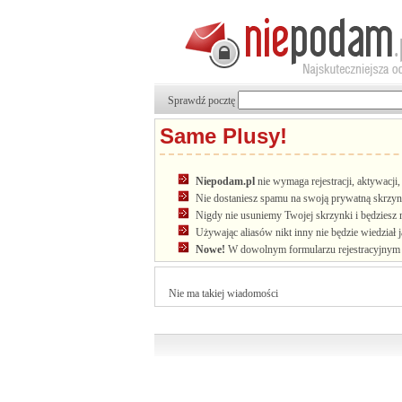
Sprawdź pocztę
Same Plusy!
Niepodam.pl
nie wymaga rejestracji, aktywacj
Nie dostaniesz spamu na swoją prywatną skrzyn
Nigdy nie usuniemy Twojej skrzynki i będziesz 
Używając aliasów nikt inny nie będzie wiedział 
Nowe!
W dowolnym formularzu rejestracyjnym u
Nie ma takiej wiadomości