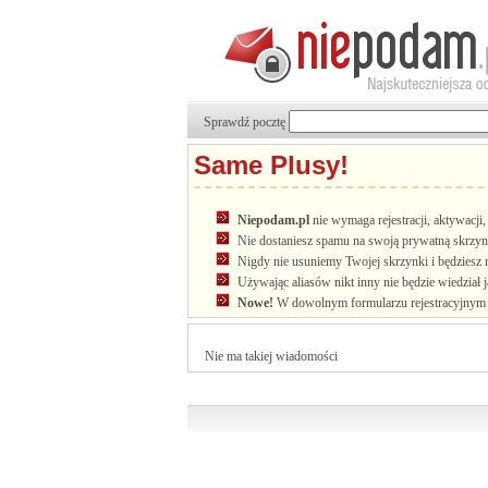
Sprawdź pocztę
Same Plusy!
Niepodam.pl
nie wymaga rejestracji, aktywacj
Nie dostaniesz spamu na swoją prywatną skrzyn
Nigdy nie usuniemy Twojej skrzynki i będziesz 
Używając aliasów nikt inny nie będzie wiedział 
Nowe!
W dowolnym formularzu rejestracyjnym u
Nie ma takiej wiadomości