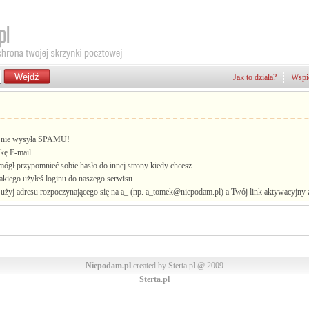
Jak to działa?
Wspie
i, nie wysyła SPAMU!
kę E-mail
mógł przypomnieć sobie hasło do innej strony kiedy chcesz
jakiego użyłeś loginu do naszego serwisu
żyj adresu rozpoczynającego się na a_ (np. a_tomek@niepodam.pl) a Twój link aktywacyjny zo
Niepodam.pl
created by Sterta.pl @ 2009
Sterta.pl