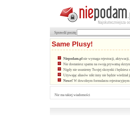
Sprawdź pocztę
Same Plusy!
Niepodam.pl
nie wymaga rejestracji, aktywacj
Nie dostaniesz spamu na swoją prywatną skrzyn
Nigdy nie usuniemy Twojej skrzynki i będziesz 
Używając aliasów nikt inny nie będzie wiedział 
Nowe!
W dowolnym formularzu rejestracyjnym u
Nie ma takiej wiadomości