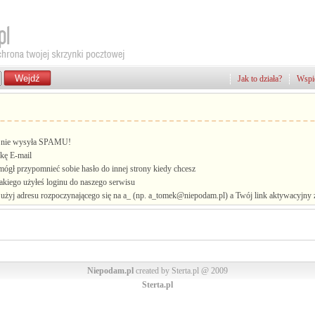
Jak to działa?
Wspie
i, nie wysyła SPAMU!
kę E-mail
mógł przypomnieć sobie hasło do innej strony kiedy chcesz
jakiego użyłeś loginu do naszego serwisu
żyj adresu rozpoczynającego się na a_ (np. a_tomek@niepodam.pl) a Twój link aktywacyjny zo
Niepodam.pl
created by Sterta.pl @ 2009
Sterta.pl