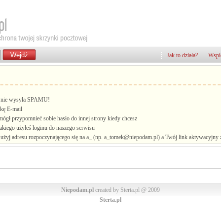
Jak to działa?
Wspie
i, nie wysyła SPAMU!
kę E-mail
mógł przypomnieć sobie hasło do innej strony kiedy chcesz
jakiego użyłeś loginu do naszego serwisu
żyj adresu rozpoczynającego się na a_ (np. a_tomek@niepodam.pl) a Twój link aktywacyjny zo
Niepodam.pl
created by Sterta.pl @ 2009
Sterta.pl