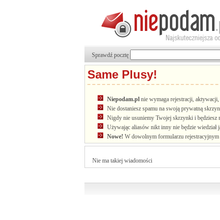
Sprawdź pocztę
Same Plusy!
Niepodam.pl
nie wymaga rejestracji, aktywacj
Nie dostaniesz spamu na swoją prywatną skrzyn
Nigdy nie usuniemy Twojej skrzynki i będziesz 
Używając aliasów nikt inny nie będzie wiedział 
Nowe!
W dowolnym formularzu rejestracyjnym u
Nie ma takiej wiadomości