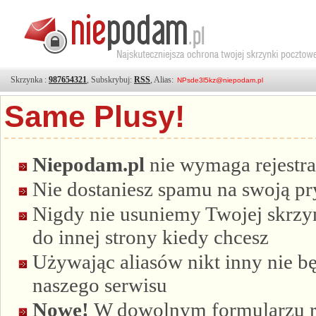
Skrzynka :
987654321
, Subskrybuj:
RSS
, Alias:
Same Plusy!
Niepodam.pl
nie wymaga rejestra
Nie dostaniesz spamu na swoją p
Nigdy nie usuniemy Twojej skrzyn
do innej strony kiedy chcesz
Używając aliasów nikt inny nie bę
naszego serwisu
Nowe!
W dowolnym formularzu re