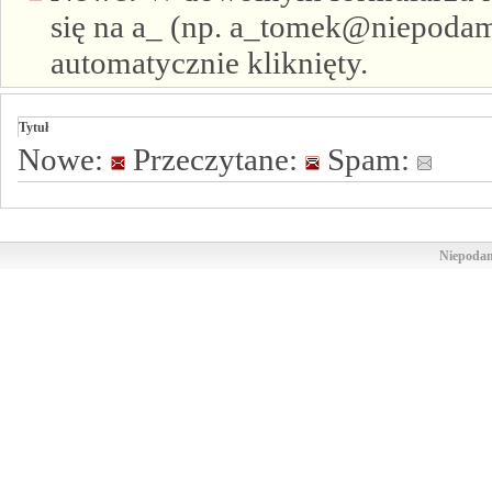
się na a_ (np. a_tomek@niepodam.
automatycznie kliknięty.
Tytuł
Nowe:
Przeczytane:
Spam:
Niepodam