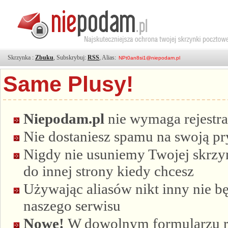
Skrzynka :
Zbuku
, Subskrybuj:
RSS
, Alias:
Same Plusy!
Niepodam.pl
nie wymaga rejestra
Nie dostaniesz spamu na swoją p
Nigdy nie usuniemy Twojej skrzyn
do innej strony kiedy chcesz
Używając aliasów nikt inny nie bę
naszego serwisu
Nowe!
W dowolnym formularzu re