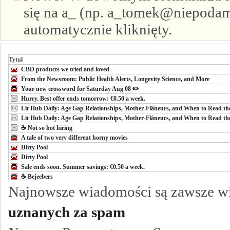
się na a_ (np. a_tomek@niepodam.
automatycznie kliknięty.
Tytuł
CBD products we tried and loved
From the Newsroom: Public Health Alerts, Longevity Science, and More
Your new crossword for Saturday Aug 08 ✏️
Hurry. Best offer ends tomorrow: €0.50 a week.
Lit Hub Daily: Age Gap Relationships, Mother-Flâneurs, and When to Read the
Lit Hub Daily: Age Gap Relationships, Mother-Flâneurs, and When to Read the
☕ Not so hot hiring
A tale of two very different horny movies
Dirty Pool
Dirty Pool
Sale ends soon. Summer savings: €0.50 a week.
☕️ Bejeebers
Najnowsze wiadomości są zawsze w
uznanych za spam