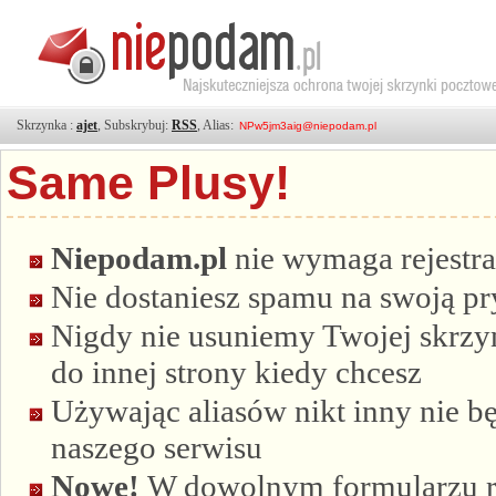
Skrzynka :
ajet
, Subskrybuj:
RSS
, Alias:
Same Plusy!
Niepodam.pl
nie wymaga rejestra
Nie dostaniesz spamu na swoją p
Nigdy nie usuniemy Twojej skrzyn
do innej strony kiedy chcesz
Używając aliasów nikt inny nie bę
naszego serwisu
Nowe!
W dowolnym formularzu re