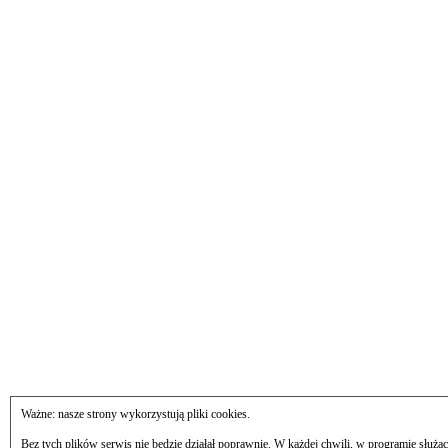
Ważne: nasze strony wykorzystują pliki cookies.
Bez tych plików serwis nie będzie działał poprawnie. W każdej chwili, w programie służą