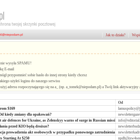
Jak to działa?
Wspie
i, nie wysyła SPAMU!
kę E-mail
mógł przypomnieć sobie hasło do innej strony kiedy chcesz
jakiego użyłeś loginu do naszego serwisu
żyj adresu rozpoczynającego się na a_ (np. a_tomek@niepodam.pl) a Twój link aktywacyjny zo
Od
From $169
lamuspolicy@
- Od kiedy zmiany dla opakowań?
newslettergaz
 air defences for Ukraine, as Zelenskyy warns of surge in Russian missile production
info@editorial
łania przed KIO będą droższe?
newsletterbud
uacja prowadzenia akt osobowych w przypadku ponownego zatrudnienia pracownika
newsletterkad
s Starting At $250
npdhj3ixw4sec