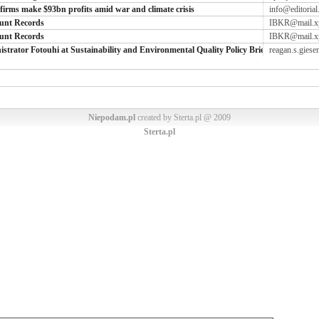
firms make $93bn profits amid war and climate crisis
info@editorial
ount Records
IBKR@mail.x
ount Records
IBKR@mail.x
ator Fotouhi at Sustainability and Environmental Quality Policy Briefing
reagan.s.gies
Niepodam.pl
created by Sterta.pl @ 2009
Sterta.pl