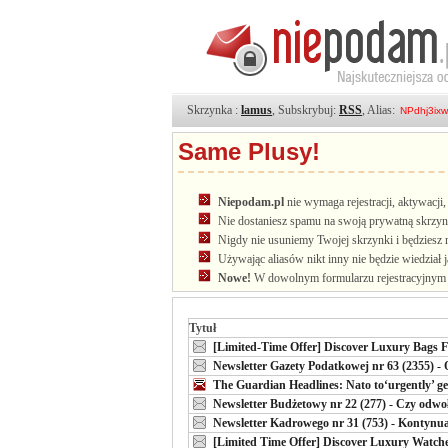
Skrzynka :
lamus
, Subskrybuj:
RSS
, Alias:
Same Plusy!
Niepodam.pl
nie wymaga rejestracji, aktywacj
Nie dostaniesz spamu na swoją prywatną skrzyn
Nigdy nie usuniemy Twojej skrzynki i będziesz 
Używając aliasów nikt inny nie będzie wiedział 
Nowe!
W dowolnym formularzu rejestracyjnym u
Tytuł
[Limited-Time Offer] Discover Luxury Bags 
Newsletter Gazety Podatkowej nr 63 (2355) 
The Guardian Headlines: Nato to‘urgently’ get
Newsletter Budżetowy nr 22 (277) - Czy odwo
Newsletter Kadrowego nr 31 (753) - Kontyn
[Limited Time Offer] Discover Luxury Watche