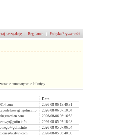
raj naszą akcję
Regulamin
Polityka Prywatności
stanie automatycznie kliknięty.
Data
j014.com
2026-08-06 13:40:31
etypodatkowej@gofin.info
2026-08-06 07:10:04
.theguardian.com
2026-08-06 06:16:53
zetowy@gofin.info
2026-08-05 07:18:28
rowego@gofin.info
2026-08-05 07:06:54
tions@ikslvip.com
2026-08-05 06:40:00