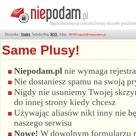
Skrzynka :
Stulej
, Subskrybuj:
RSS
, Alias:
Same Plusy!
Niepodam.pl
nie wymaga rejestra
Nie dostaniesz spamu na swoją p
Nigdy nie usuniemy Twojej skrzyn
do innej strony kiedy chcesz
Używając aliasów nikt inny nie bę
naszego serwisu
Nowe!
W dowolnym formularzu re