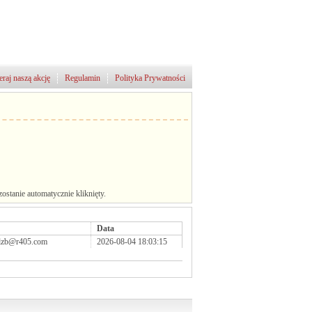
raj naszą akcję
Regulamin
Polityka Prywatności
stanie automatycznie kliknięty.
Data
qlzb@r405.com
2026-08-04 18:03:15