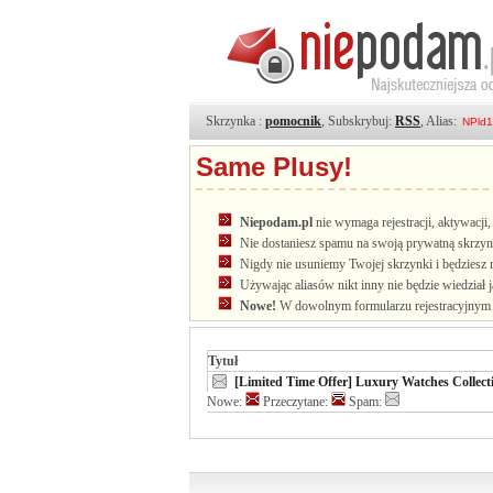
Skrzynka :
pomocnik
, Subskrybuj:
RSS
, Alias:
Same Plusy!
Niepodam.pl
nie wymaga rejestracji, aktywacj
Nie dostaniesz spamu na swoją prywatną skrzyn
Nigdy nie usuniemy Twojej skrzynki i będziesz 
Używając aliasów nikt inny nie będzie wiedział 
Nowe!
W dowolnym formularzu rejestracyjnym u
Tytuł
[Limited Time Offer] Luxury Watches Collect
Nowe:
Przeczytane:
Spam: