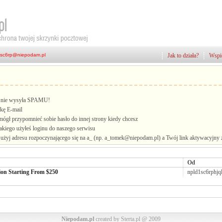
Jak to działa?
Wspie
i, nie wysyła SPAMU!
kę E-mail
mógł przypomnieć sobie hasło do innej strony kiedy chcesz
jakiego użyłeś loginu do naszego serwisu
żyj adresu rozpoczynającego się na a_ (np. a_tomek@niepodam.pl) a Twój link aktywacyjny zo
Od
ion Starting From $250
npld1sc6rphj
Niepodam.pl
created by Sterta.pl @ 2009