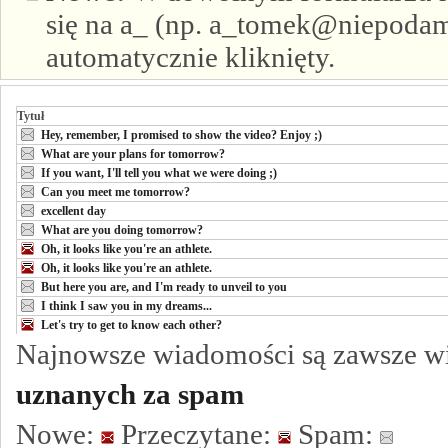
się na a_ (np. a_tomek@niepodam.
automatycznie kliknięty.
Tytuł
Hey, remember, I promised to show the video? Enjoy ;)
What are your plans for tomorrow?
If you want, I'll tell you what we were doing ;)
Can you meet me tomorrow?
excellent day
What are you doing tomorrow?
Oh, it looks like you're an athlete.
Oh, it looks like you're an athlete.
But here you are, and I'm ready to unveil to you
I think I saw you in my dreams...
Let's try to get to know each other?
Najnowsze wiadomości są zawsze w
uznanych za spam
Nowe:
Przeczytane:
Spam: