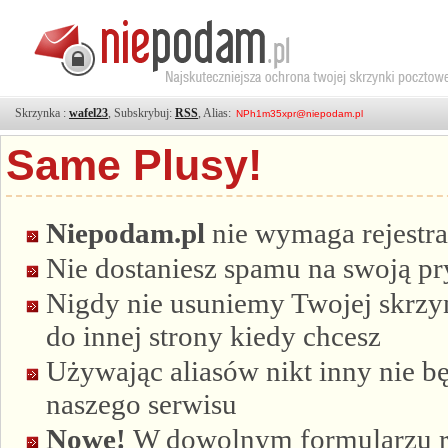
Skrzynka :
wafel23
, Subskrybuj:
RSS
, Alias:
Same Plusy!
Niepodam.pl
nie wymaga rejestra
Nie dostaniesz spamu na swoją p
Nigdy nie usuniemy Twojej skrzyn
do innej strony kiedy chcesz
Używając aliasów nikt inny nie bę
naszego serwisu
Nowe!
W dowolnym formularzu re